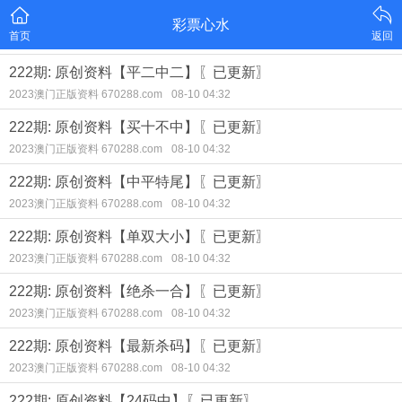
彩票心水
首页
返回
222期: 原创资料【平二中二】〖已更新〗
2023澳门正版资料 670288.com
08-10 04:32
222期: 原创资料【买十不中】〖已更新〗
2023澳门正版资料 670288.com
08-10 04:32
222期: 原创资料【中平特尾】〖已更新〗
2023澳门正版资料 670288.com
08-10 04:32
222期: 原创资料【单双大小】〖已更新〗
2023澳门正版资料 670288.com
08-10 04:32
222期: 原创资料【绝杀一合】〖已更新〗
2023澳门正版资料 670288.com
08-10 04:32
222期: 原创资料【最新杀码】〖已更新〗
2023澳门正版资料 670288.com
08-10 04:32
222期: 原创资料【24码中】〖已更新〗