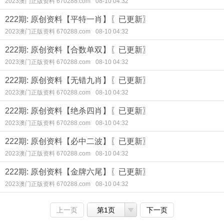
2023澳门正版资料 670288.com
08-10 04:32
222期: 原创资料【平特一肖】〖已更新〗
2023澳门正版资料 670288.com
08-10 04:32
222期: 原创资料【合数单双】〖已更新〗
2023澳门正版资料 670288.com
08-10 04:32
222期: 原创资料【无错九肖】〖已更新〗
2023澳门正版资料 670288.com
08-10 04:32
222期: 原创资料【绝杀四肖】〖已更新〗
2023澳门正版资料 670288.com
08-10 04:32
222期: 原创资料【必中二波】〖已更新〗
2023澳门正版资料 670288.com
08-10 04:32
222期: 原创资料【金牌六尾】〖已更新〗
2023澳门正版资料 670288.com
08-10 04:32
上一页
第1页
下一页