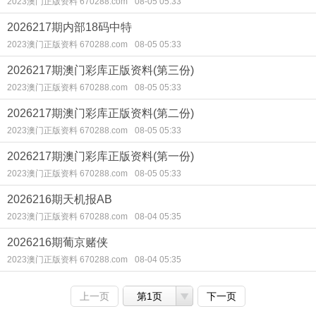
2023澳门正版资料 670288.com
08-05 05:33
2026217期内部18码中特
2023澳门正版资料 670288.com
08-05 05:33
2026217期澳门彩库正版资料(第三份)
2023澳门正版资料 670288.com
08-05 05:33
2026217期澳门彩库正版资料(第二份)
2023澳门正版资料 670288.com
08-05 05:33
2026217期澳门彩库正版资料(第一份)
2023澳门正版资料 670288.com
08-05 05:33
2026216期天机报AB
2023澳门正版资料 670288.com
08-04 05:35
2026216期葡京赌侠
2023澳门正版资料 670288.com
08-04 05:35
上一页
第1页
下一页