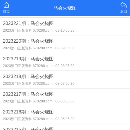
马会火烧图
首页
返回
2023221期：马会火烧图
2023澳门正版资料 670288.com
08-10 05:30
2023220期：马会火烧图
2023澳门正版资料 670288.com
08-09 05:30
2023219期：马会火烧图
2023澳门正版资料 670288.com
08-08 05:30
2023218期：马会火烧图
2023澳门正版资料 670288.com
08-07 05:30
2023217期：马会火烧图
2023澳门正版资料 670288.com
08-06 05:30
2023216期：马会火烧图
2023澳门正版资料 670288.com
08-05 05:30
2023215期：马会火烧图